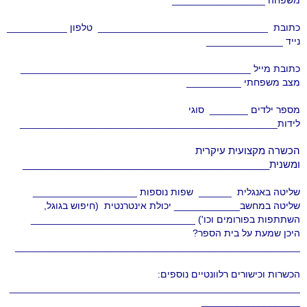
משפחה _________________
כתובת
_______________________________
טלפון ___________
נייד ______________
כתובת מייל __________________________________________
מצב משפחתי __________
מספר ילדים _______
סוגי
לידות_______________________________________________
הכשרה מקצועית עיקרית
ומשנית
_____________________________________________
שליטה באנגלית ______
שפות נוספות ___________________
שליטה במחשב____________ יכולת אינטרנטית
(חיפוש בגוגל,
השתתפות בפורומים וכו') ______________________________
היכן שמעת על בית הספר?
____________________________________________________
הכשרות וכישורים רלוונטיים נוספים:
_____________________________________________________
__________________